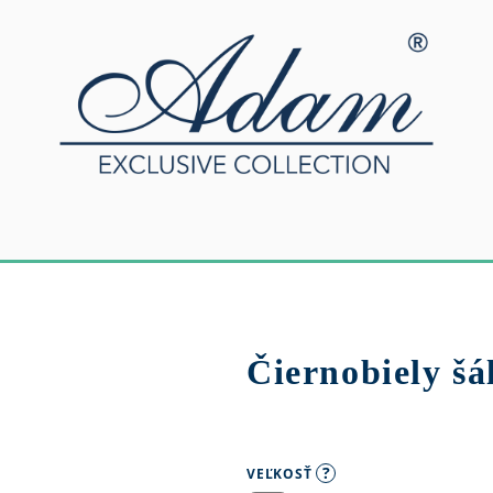
Čiernobiely šá
?
VEĽKOSŤ