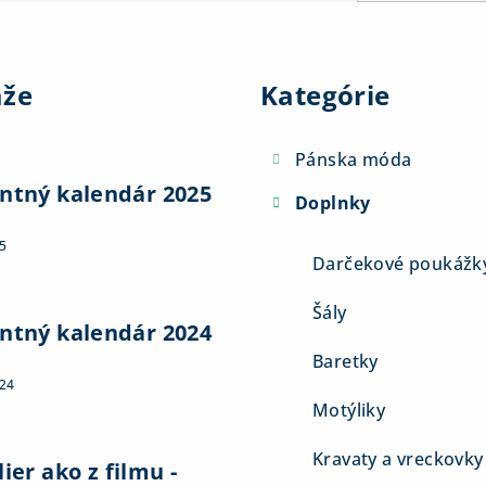
Preskočiť
kategórie
aže
Kategórie
Pánska móda
ntný kalendár 2025
Doplnky
5
Darčekové poukážk
Šály
ntný kalendár 2024
Baretky
024
Motýliky
Kravaty a vreckovky
ier ako z filmu -