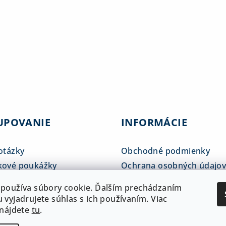
UPOVANIE
INFORMÁCIE
otázky
Obchodné podmienky
kové poukážky
Ochrana osobných údajo
tné tabuľky
Reklamačný poriadok
používa súbory cookie. Ďalším prechádzaním
 a doprava
ADAM klub
 vyjadrujete súhlas s ich používaním. Viac
 nájdete
tu
.