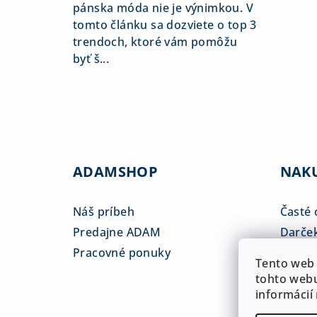
pánska móda nie je výnimkou. V
tomto článku sa dozviete o top 3
trendoch, ktoré vám pomôžu
byť š...
ADAMSHOP
NAK
Náš príbeh
Časté 
Predajne ADAM
Darče
Pracovné ponuky
Veľkos
Tento web 
Platba
tohto webu
informácií