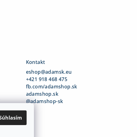
Kontakt
eshop
@
adamsk.eu
+421 918 468 475
fb.com/adamshop.sk
adamshop.sk
v
@adamshop-sk
Súhlasím