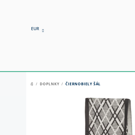
Prejsť
na
obsah
EUR
/
DOPLNKY
/
ČIERNOBIELY ŠÁL
DOMOV