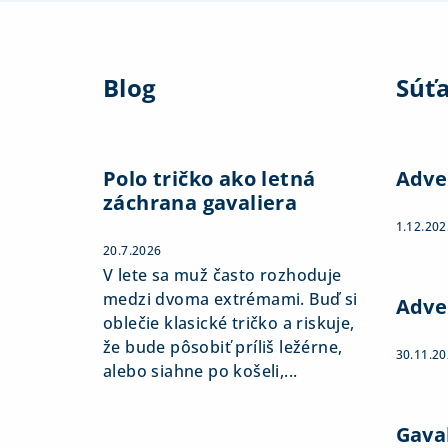
Z
á
Blog
Súť
p
ä
t
Polo tričko ako letná
Adve
záchrana gavaliera
i
1.12.202
e
20.7.2026
V lete sa muž často rozhoduje
medzi dvoma extrémami. Buď si
Adve
oblečie klasické tričko a riskuje,
že bude pôsobiť príliš ležérne,
30.11.2
alebo siahne po košeli,...
Gaval