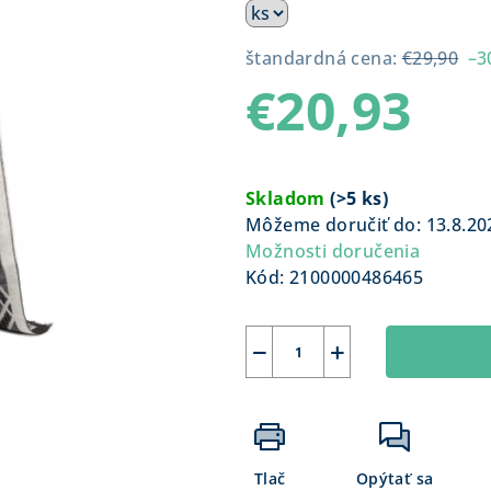
štandardná cena:
€29,90
–3
€20,93
Jednotková
cena:
Skladom
(
>5 ks
)
Môžeme doručiť do:
13.8.20
Možnosti doručenia
Kód:
2100000486465
−
+
Tlač
Opýtať sa