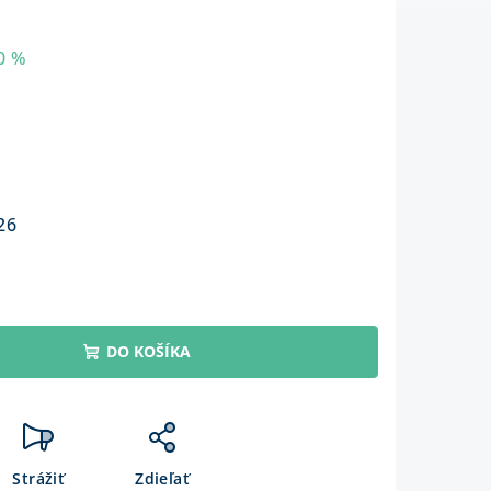
0 %
26
DO KOŠÍKA
Strážiť
Zdieľať