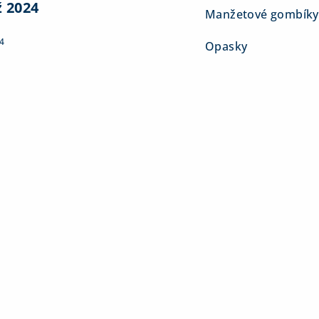
ž 2024
Manžetové gombíky
4
Opasky