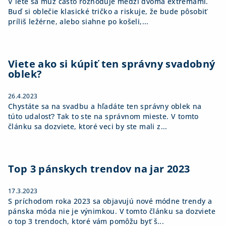
V lete sa muž často rozhoduje medzi dvoma extrémami.
Buď si oblečie klasické tričko a riskuje, že bude pôsobiť
príliš ležérne, alebo siahne po košeli,...
Viete ako si kúpiť ten správny svadobný
oblek?
26.4.2023
Chystáte sa na svadbu a hľadáte ten správny oblek na
túto udalosť? Tak to ste na správnom mieste. V tomto
článku sa dozviete, ktoré veci by ste mali z...
Top 3 pánskych trendov na jar 2023
17.3.2023
S príchodom roka 2023 sa objavujú nové módne trendy a
pánska móda nie je výnimkou. V tomto článku sa dozviete
o top 3 trendoch, ktoré vám pomôžu byť š...