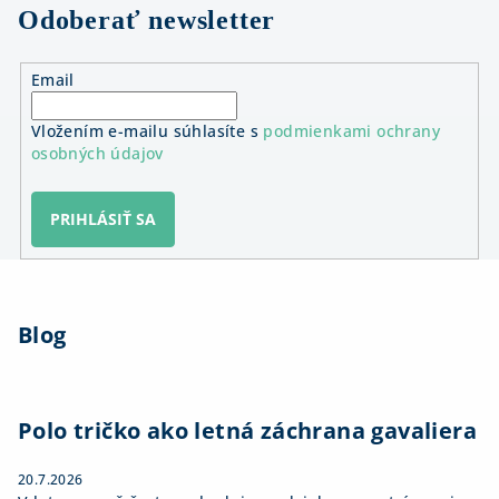
Odoberať newsletter
Email
Vložením e-mailu súhlasíte s
podmienkami ochrany
osobných údajov
PRIHLÁSIŤ SA
Z
á
Blog
p
ä
t
i
Polo tričko ako letná záchrana gavaliera
e
20.7.2026