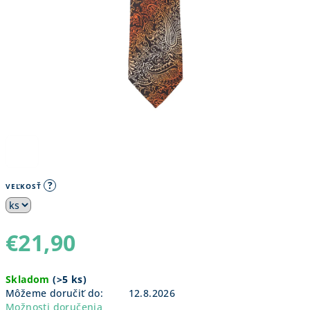
?
VEĽKOSŤ
€21,90
Jednotková
Skladom
(
>5 ks
)
cena:
Môžeme doručiť do:
12.8.2026
Možnosti doručenia