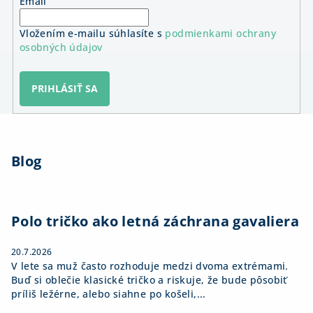
Email
Vložením e-mailu súhlasíte s
podmienkami ochrany
osobných údajov
PRIHLÁSIŤ SA
Z
á
Blog
p
ä
t
i
Polo tričko ako letná záchrana gavaliera
e
20.7.2026
V lete sa muž často rozhoduje medzi dvoma extrémami.
Buď si oblečie klasické tričko a riskuje, že bude pôsobiť
príliš ležérne, alebo siahne po košeli,...