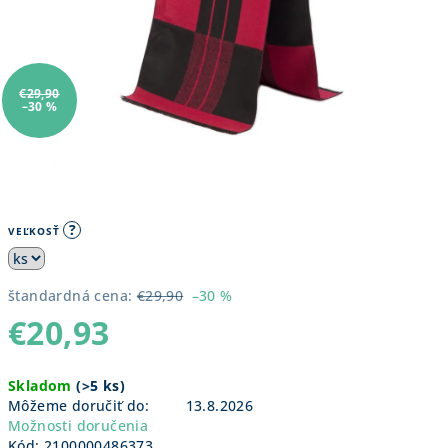
€29,90
–30 %
?
VEĽKOSŤ
štandardná cena:
€29,90
–30 %
€20,93
Jednotková
Skladom
(
>5 ks
)
cena:
Môžeme doručiť do:
13.8.2026
Možnosti doručenia
Kód:
2100000486373