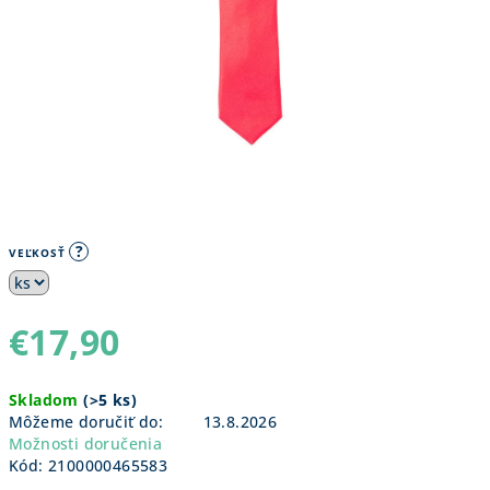
?
VEĽKOSŤ
€17,90
Jednotková
Skladom
(
>5 ks
)
cena:
Môžeme doručiť do:
13.8.2026
Možnosti doručenia
Kód:
2100000465583