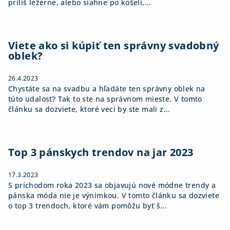
príliš ležérne, alebo siahne po košeli,...
Viete ako si kúpiť ten správny svadobný
oblek?
26.4.2023
Chystáte sa na svadbu a hľadáte ten správny oblek na
túto udalosť? Tak to ste na správnom mieste. V tomto
článku sa dozviete, ktoré veci by ste mali z...
Top 3 pánskych trendov na jar 2023
17.3.2023
S príchodom roka 2023 sa objavujú nové módne trendy a
pánska móda nie je výnimkou. V tomto článku sa dozviete
o top 3 trendoch, ktoré vám pomôžu byť š...