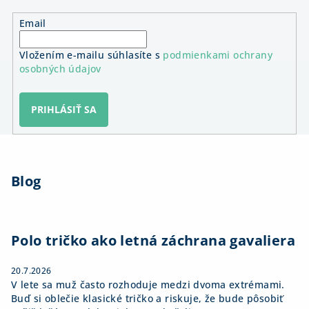
Email
Vložením e-mailu súhlasíte s
podmienkami ochrany
osobných údajov
PRIHLÁSIŤ SA
Z
á
Blog
p
ä
t
i
Polo tričko ako letná záchrana gavaliera
e
20.7.2026
V lete sa muž často rozhoduje medzi dvoma extrémami.
Buď si oblečie klasické tričko a riskuje, že bude pôsobiť