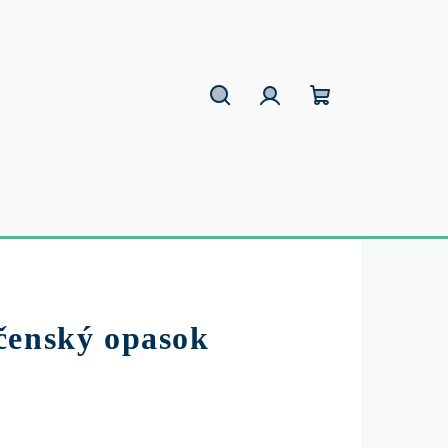
Hľadať
Prihlásenie
Nákupný
košík
čenský opasok