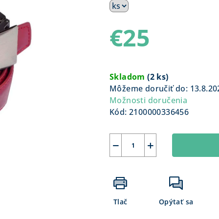
€25
Jednotková
cena:
Skladom
(
2 ks
)
Môžeme doručiť do:
13.8.20
Možnosti doručenia
Kód:
2100000336456
−
+
Tlač
Opýtať sa