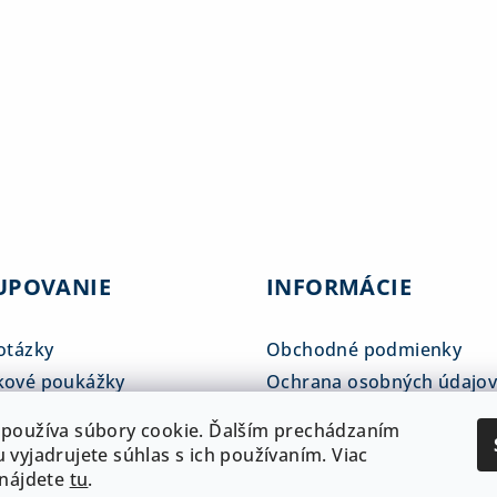
UPOVANIE
INFORMÁCIE
otázky
Obchodné podmienky
kové poukážky
Ochrana osobných údajo
tné tabuľky
Reklamačný poriadok
používa súbory cookie. Ďalším prechádzaním
 a doprava
ADAM klub
 vyjadrujete súhlas s ich používaním. Viac
 nájdete
tu
.