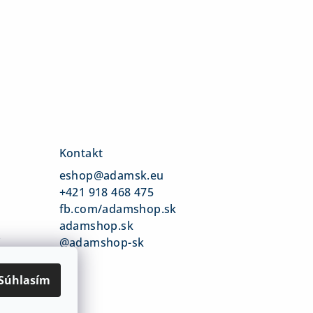
Kontakt
eshop
@
adamsk.eu
+421 918 468 475
fb.com/adamshop.sk
adamshop.sk
v
@adamshop-sk
Súhlasím