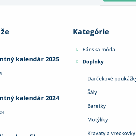
Preskočiť
kategórie
aže
Kategórie
Pánska móda
ntný kalendár 2025
Doplnky
5
Darčekové poukážk
Šály
ntný kalendár 2024
Baretky
024
Motýliky
Kravaty a vreckovky