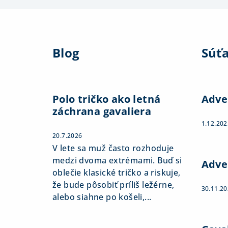
Z
á
Blog
Súť
p
ä
t
Polo tričko ako letná
Adve
záchrana gavaliera
i
1.12.202
e
20.7.2026
V lete sa muž často rozhoduje
medzi dvoma extrémami. Buď si
Adve
oblečie klasické tričko a riskuje,
že bude pôsobiť príliš ležérne,
30.11.2
alebo siahne po košeli,...