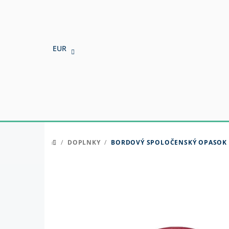
Prejsť
na
obsah
EUR
/
DOPLNKY
/
BORDOVÝ SPOLOČENSKÝ OPASOK
DOMOV