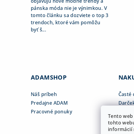
objavujú nové módne trendy a
pánska móda nie je výnimkou. V
tomto článku sa dozviete o top 3
trendoch, ktoré vám pomôžu
byť š...
ADAMSHOP
NAK
Náš príbeh
Časté 
Predajne ADAM
Darče
Pracovné ponuky
Veľkos
Tento web 
Platba
tohto webu
informácií