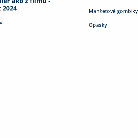
ier ako z filmu -
ž 2024
Manžetové gombíky
4
Opasky