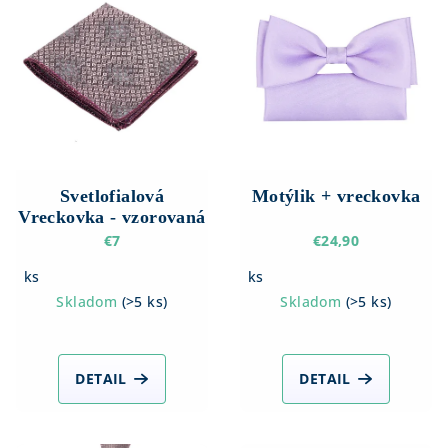
ý
p
i
s
p
r
o
d
Svetlofialová
Motýlik + vreckovka
Vreckovka - vzorovaná
u
€7
€24,90
k
ks
ks
t
Skladom
(
>5 ks
)
Skladom
(
>5 ks
)
o
v
DETAIL
DETAIL