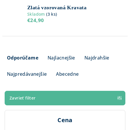
Zlatá vzorovaná Kravata
Skladom
(
3 ks
)
€24,90
R
a
Odporúčame
Najlacnejšie
Najdrahšie
d
e
Najpredávanejšie
Abecedne
n
i
e
Zavrieť filter
p
r
Cena
o