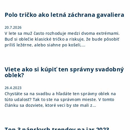
s
t
u
i
Polo tričko ako letná záchrana gavaliera
e
20.7.2026
V lete sa muž často rozhoduje medzi dvoma extrémami.
Buď si oblečie klasické tričko a riskuje, že bude pôsobiť
príliš ležérne, alebo siahne po košeli,...
Viete ako si kúpiť ten správny svadobný
oblek?
26.4.2023
Chystáte sa na svadbu a hľadáte ten správny oblek na
túto udalosť? Tak to ste na správnom mieste. V tomto
článku sa dozviete, ktoré veci by ste mali z...
Top 3 pánskych trendov na jar 2023