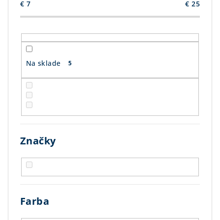
d
€
7
€
25
u
k
t
o
Na sklade
5
v
Značky
Farba