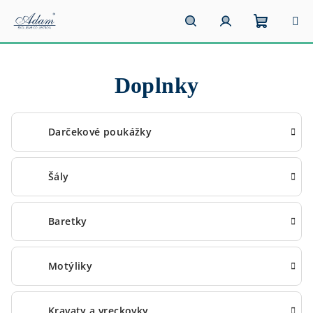
Prejsť
na
obsah
Nákupn
Hľadať
Prihlásenie
Doplnky
košík
Darčekové poukážky
Šály
Baretky
Motýliky
Kravaty a vreckovky