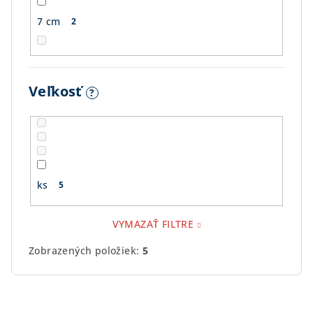
7 cm
2
Veľkosť
?
ks
5
VYMAZAŤ FILTRE
Zobrazených položiek:
5
V