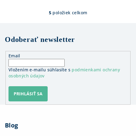
5
položiek celkom
O
v
l
á
Odoberať newsletter
d
a
Email
c
i
Vložením e-mailu súhlasíte s
podmienkami ochrany
e
osobných údajov
p
r
v
PRIHLÁSIŤ SA
k
y
Z
v
á
ý
Blog
p
p
ä
i